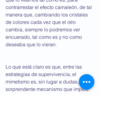
contrarrestar el efecto camaleón, de tal 
manera que, cambiando los cristales 
de colores cada vez que el otro 
cambia, siempre lo podremos ver 
encuerado, tal como es y no como 
deseaba que lo vieran. 
Lo que está claro es que, entre las 
estrategias de supervivencia, el 
mimetismo es, sin lugar a dudas, un 
sorprendente mecanismo que impele 
a ciertos animales y plantas a 
disfrazarse de otros individuos sin 
importar que sean especies distintas, 
usando técnicas sofisticadas para 
que, de esa manera, el fin justifique los 
medios. 