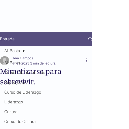
Entrada
All Posts
Ana Campos
All Posts
7 feb 2023
3 min de lectura
Mimetizarse para
Cursos de periodismo
sobrevivir.
Periodismo
Curso de Liderazgo
Liderazgo
Cultura
Curso de Cultura