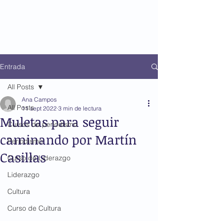
Entrada
All Posts
Ana Campos
All Posts
11 sept 2022
3 min de lectura
Muletas para seguir
Cursos de periodismo
caminando por Martín
Periodismo
Casillas
Curso de Liderazgo
Liderazgo
Cultura
Curso de Cultura