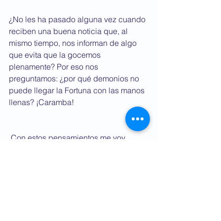
¿No les ha pasado alguna vez cuando 
reciben una buena noticia que, al 
mismo tiempo, nos informan de algo 
que evita que la gocemos 
plenamente? Por eso nos 
preguntamos: ¿por qué demonios no 
puede llegar la Fortuna con las manos 
llenas? ¡Caramba!
 Con estos pensamientos me voy 
abriendo cancha en la vida, piso tierra 
y trato de encontrarle la cuadratura al 
círculo, tratando de entender lo que 
sucede mientras caminamos en ese 
camino que resulta ser un juego de 
espejos, de tal manera que me 
sostengo con estas muletas para 