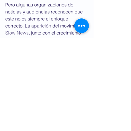
Pero algunas organizaciones de 
noticias y audiencias reconocen que 
este no es siempre el enfoque 
correcto. La 
aparición
 del movimiento 
Slow News
, junto con el crecimiento 
del periodismo de soluciones, así 
como 
los principios clave del 
periodismo comprometido
, como la 
escucha, la inclusión y la construcción 
de relaciones, son solo algunos de los 
enfoques de información que las salas 
de redacción están utilizando para 
hacer las cosas de manera diferente.
Junto con estas prácticas cambiantes, 
los reportajes de largo aliento, que 
ofrecen inmersiones profundas en 
temas que son importantes para su 