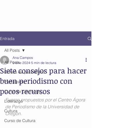
Entrada
All Posts
Ana Campos
All Posts
9 ene 2024
5 min de lectura
Siete consejos para hacer
Cursos de periodismo
buen periodismo con
Periodismo
pocos recursos
Curso de Liderazgo
Fueron propuestos por el Centro Ágora 
Liderazgo
de Periodismo de la Universidad de 
Cultura
Oregon.
Curso de Cultura