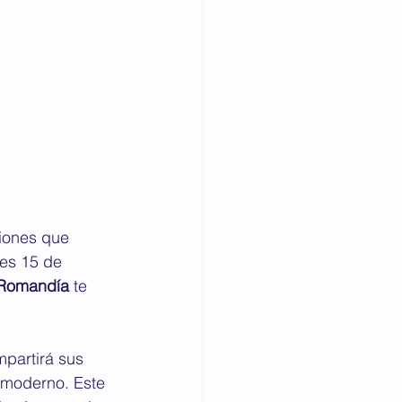
iones que 
nes 15 de 
Romandía
 te 
partirá sus 
 moderno. Este 