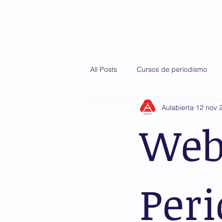
Inicio
Diploma
All Posts
Cursos de periodismo
Aulabierta
12 nov 
Martín Casillas de Alba
AMIS
Web
Per