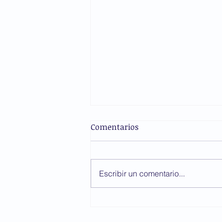
Comentarios
Escribir un comentario...
Este Día del Padre, regálale
tranquilidad médica