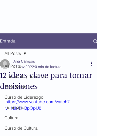
Entrada
All Posts
Ana Campos
All Posts
27 nov 2022
0 min de lectura
12 ideas clave para tomar
Cursos de periodismo
decisiones
Periodismo
Curso de Liderazgo
https://www.youtube.com/watch?
Liderazgo
v=13bOHBpOpU8
Cultura
Curso de Cultura